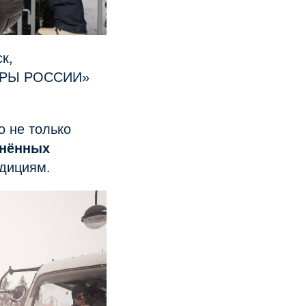
к,
ПОРЫ РОССИИ»
 не только
инённых
адициям.