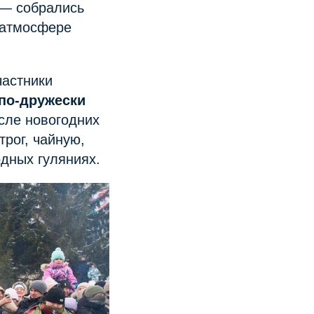
— собрались
 атмосфере
участники
по-дружески
сле новогодних
рог, чайную,
дных гуляниях.