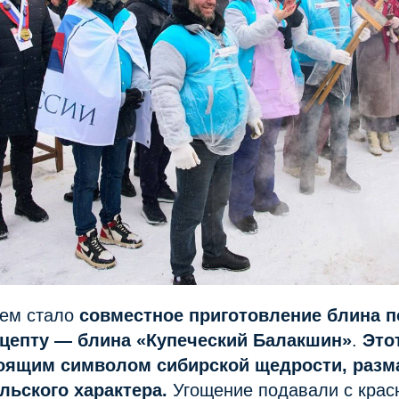
ем стало
совместное приготовление блина п
ецепту — блина «Купеческий Балакшин»
.
Это
тоящим символом сибирской щедрости, разм
ьского характера.
Угощение подавали с красн