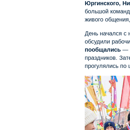
Юргинского, Н
большой команд
живого общения,
День начался с
обсудили рабоч
пообщались
— д
праздников. Зат
прогулялись по 