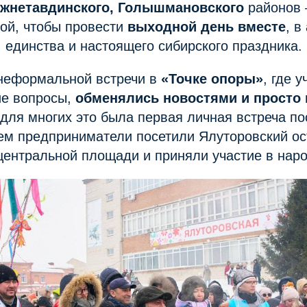
ижнетавдинского, Голышмановского
районов 
ой, чтобы провести
выходной день вместе
, в
 единства и настоящего сибирского праздника.
 неформальной встречи в
«Точке опоры»
, где 
ие вопросы,
обменялись новостями и просто 
ля многих это была первая личная встреча по
ем предприниматели посетили Ялуторовский ост
центральной площади и приняли участие в наро