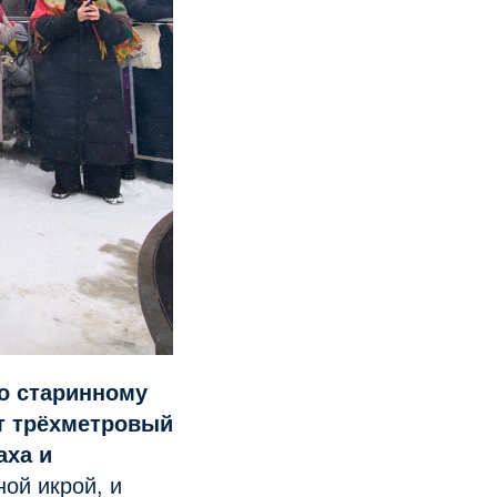
о старинному
т трёхметровый
аха и
ой икрой, и