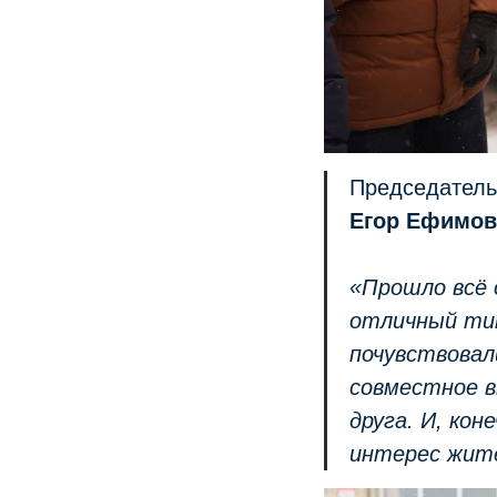
Председатель
Егор Ефимо
«Прошло всё 
отличный тим
почувствовал
совместное в
друга. И, ко
интерес жите