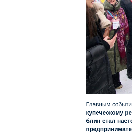
Главным событи
купеческому р
блин стал нас
предпринимател