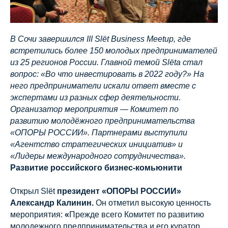
В Сочи завершился III Slёt Business Meetup, где
встретились более 150 молодых предпринимателей
из 25 регионов России. Главной темой Slёtа стал
вопрос: «Во что инвестировать в 2022 году?» На
него предприниматели искали ответ вместе с
экспертами из разных сфер деятельности.
Организатор мероприятия — Комитет по
развитию молодёжного предпринимательства
«ОПОРЫ РОССИИ». Партнерами выступили
«Агентство стратегических инициатив» и
«Лидеры международного сотрудничества».
Развитие российского бизнес-комьюнити
Открыл Slёt
президент «ОПОРЫ РОССИИ»
Александр Калинин.
Он отметил высокую ценность
мероприятия:
«
Прежде всего Комитет по развитию
молодежного предпринимательства и его куратор