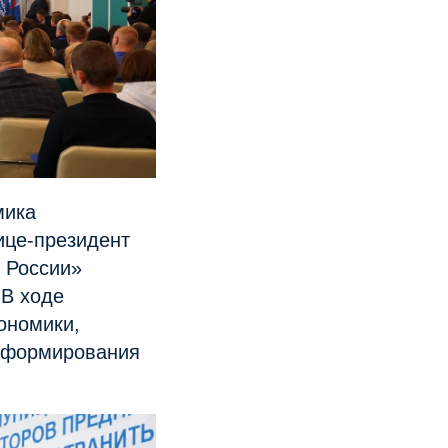
мика
ице-президент
 России»
 В ходе
ономики,
и формирования