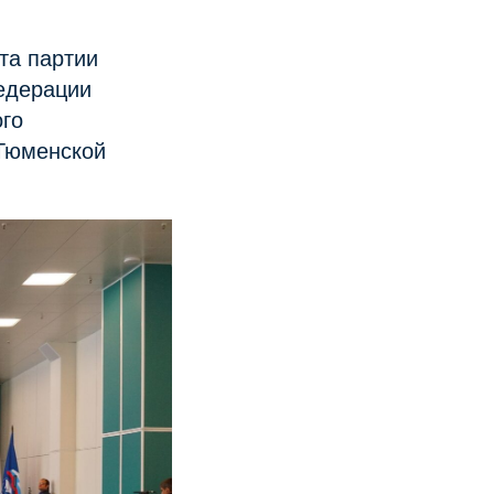
та партии
едерации
го
 Тюменской