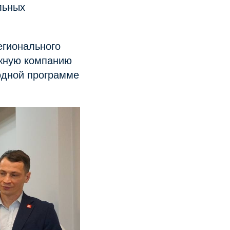
льных
егионального
жную компанию
одной программе