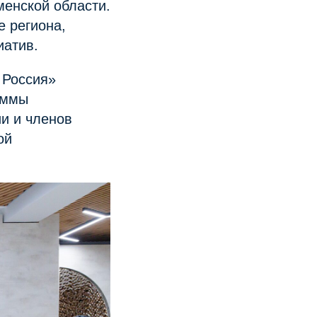
енской области.
 региона,
иатив.
 Россия»
аммы
и и членов
ой