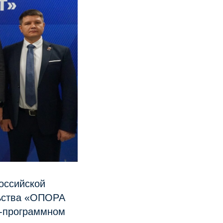
оссийской
льства «ОПОРА
о-программном