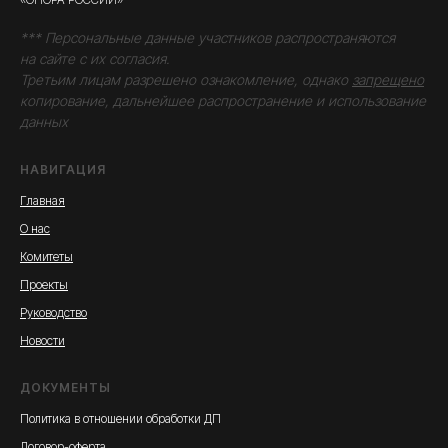
*** Персональные данные участников распространяются
на сайте с их согласия.
Третьим лицам разрешено ознакомление, однако
запрещено
копирование, дальнейшее распространение и использование
данных
НАВИГАЦИЯ
Главная
О нас
Комитеты
Проекты
Руководство
Новости
ДОКУМЕНТЫ
Политика в отношении обработки ДП
Договор-оферта