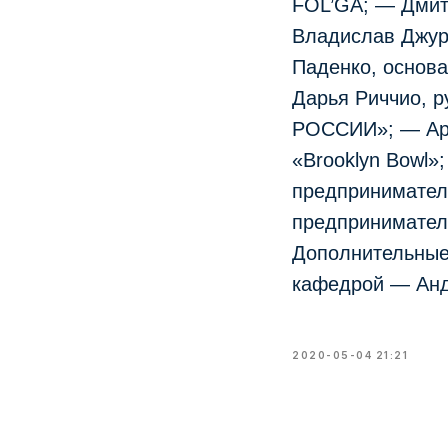
FOL’GA; — Дмит
Владислав Джуро
Паденко, основа
Дарья Риччио, 
РОССИИ»; — Арт
«Brooklyn Bowl
предпринимател
предпринимателе
Дополнительные
кафедрой — Анд
2020-05-04 21:21