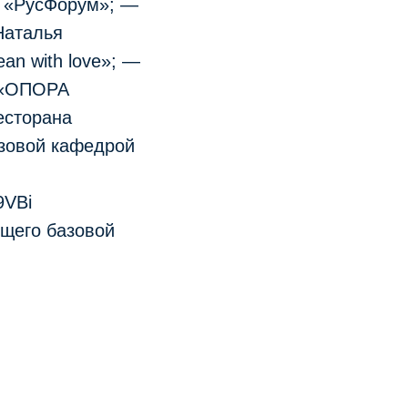
О «РусФорум»; —
Наталья
an with love»; —
а «ОПОРА
есторана
зовой кафедрой
9VBi
щего базовой