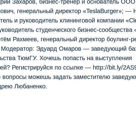
рий Захаров, бизнес-тренер и основатель ОО
вич, генеральный директор «TeslaBurger»; — 
тель и руководитель клининговой компании «Cle
руководитель студенческого бизнес-сообществ
ём Рахмеев, генеральный директор боулинг-р
»; Модератор: Эдуард Омаров — заведующий ба
ьства ТюмГУ. Хочешь попасть на выступления
й? Регистрируйся по ссылке — http://bit.ly/2AS
 вопросы можешь задать заместителю заведую
рею Любаненко.